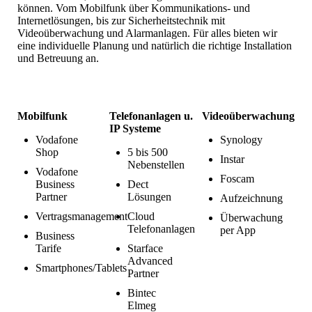
können. Vom Mobilfunk über Kommunikations- und
Internetlösungen, bis zur Sicherheitstechnik mit
Videoüberwachung und Alarmanlagen. Für alles bieten wir
eine individuelle Planung und natürlich die richtige Installation
und Betreuung an.
Mobilfunk
Telefonanlagen u.
Videoüberwachung
IP Systeme
Vodafone
Synology
Shop
5 bis 500
Instar
Nebenstellen
Vodafone
Foscam
Business
Dect
Partner
Lösungen
Aufzeichnung
Vertragsmanagement
Cloud
Überwachung
Telefonanlagen
per App
Business
Tarife
Starface
Advanced
Smartphones/Tablets
Partner
Bintec
Elmeg